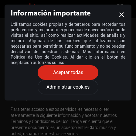
Información importante
Utilizamos cookies propias y de terceros para recordar tus
preferencias y mejorar tu experiencia de navegación cuando
Términos y condiciones
/
Aviso de privacidad
visitas el sitio, así como realizar actividades de análisis y
mejora. Algunas de las cookies que utilizamos son
necesarias para permitir su funcionamiento y no se pueden
desactivar de nuestros sistemas. Más información en
TÉRMINOS Y CONDICIONES
AVISO DE PRIVACIDAD
Política de Uso de Cookies.
Al dar clic en el botón de
aceptación autorizas su uso.
Aceptar todas
TÉRMINOS Y CONDICIONES GENERALES
Te invitamos a visitar el portal Claro música mediante el cual
Administrar cookies
es posible realizar streaming y descarga de contenidos
digitales, a la carta o a través de los planes de suscripción.
Para tener acceso a estos servicios, es necesario leer
atentamente la siguiente información y aceptar nuestros
Términos y Condiciones de Uso. Tenga en cuenta que el
presente documento es un acuerdo entre Claro música y
usted, usuario de nuestros servicios.