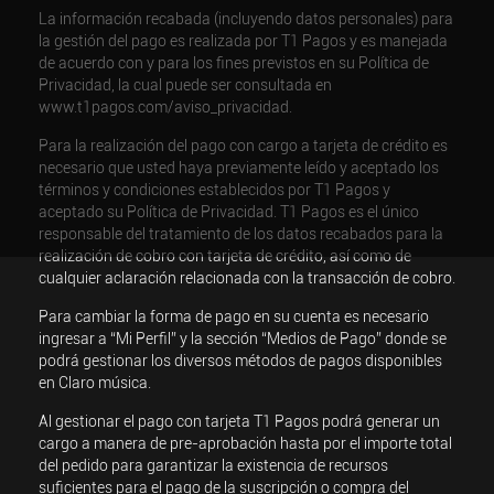
La información recabada (incluyendo datos personales) para
la gestión del pago es realizada por T1 Pagos y es manejada
de acuerdo con y para los fines previstos en su Política de
Privacidad, la cual puede ser consultada en
www.t1pagos.com/aviso_privacidad.
Para la realización del pago con cargo a tarjeta de crédito es
necesario que usted haya previamente leído y aceptado los
términos y condiciones establecidos por T1 Pagos y
aceptado su Política de Privacidad. T1 Pagos es el único
responsable del tratamiento de los datos recabados para la
realización de cobro con tarjeta de crédito, así como de
cualquier aclaración relacionada con la transacción de cobro.
Para cambiar la forma de pago en su cuenta es necesario
ingresar a “Mi Perfil” y la sección “Medios de Pago” donde se
podrá gestionar los diversos métodos de pagos disponibles
en Claro música.
Al gestionar el pago con tarjeta T1 Pagos podrá generar un
cargo a manera de pre-aprobación hasta por el importe total
del pedido para garantizar la existencia de recursos
suficientes para el pago de la suscripción o compra del