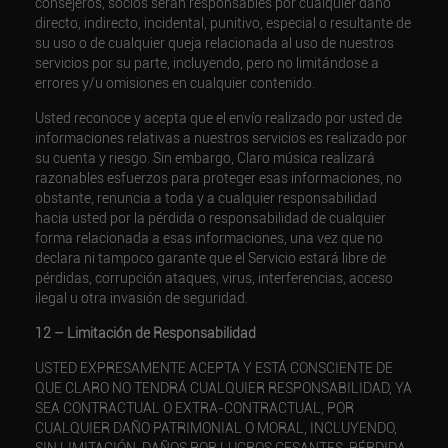
consejeros, socios serán responsables por cualquier daño
directo, indirecto, incidental, punitivo, especial o resultante de
su uso o de cualquier queja relacionada al uso de nuestros
servicios por su parte, incluyendo, pero no limitándose a
errores y/u omisiones en cualquier contenido.
Usted reconoce y acepta que el envío realizado por usted de
informaciones relativas a nuestros servicios es realizado por
su cuenta y riesgo. Sin embargo, Claro música realizará
razonables esfuerzos para proteger esas informaciones, no
obstante, renuncia a toda y a cualquier responsabilidad
hacia usted por la pérdida o responsabilidad de cualquier
forma relacionada a esas informaciones, una vez que no
declara ni tampoco garante que el Servicio estará libre de
pérdidas, corrupción ataques, virus, interferencias, acceso
ilegal u otra invasión de seguridad.
12 – Limitación de Responsabilidad
USTED EXPRESAMENTE ACEPTA Y ESTÁ CONSCIENTE DE
QUE CLARO NO TENDRÁ CUALQUIER RESPONSABILIDAD, YA
SEA CONTRACTUAL O EXTRA-CONTRACTUAL, POR
CUALQUIER DAÑO PATRIMONIAL O MORAL, INCLUYENDO,
SIN LIMITACIÓN, DAÑOS POR LUCROS CESANTES, PÉRDIDA