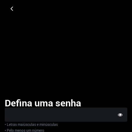
Defina uma senha
•
Letras maiúsculas e minúsculas
•
Pelo menos um número